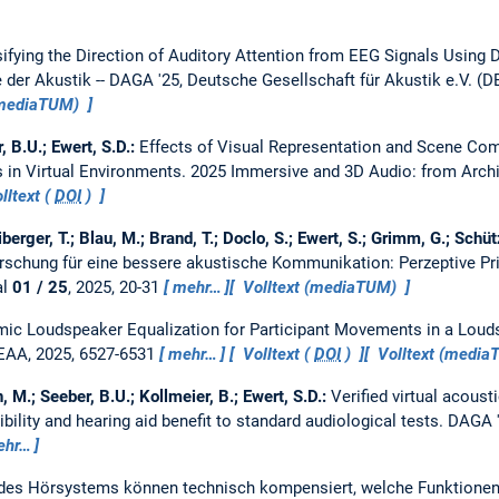
ifying the Direction of Auditory Attention from EEG Signals Using 
e der Akustik -- DAGA '25, Deutsche Gesellschaft für Akustik e.V. (
(mediaTUM)
r, B.U.; Ewert, S.D.:
Effects of Visual Representation and Scene Com
 in Virtual Environments.
2025 Immersive and 3D Audio: from Archi
lltext (
DOI
)
erger, T.; Blau, M.; Brand, T.; Doclo, S.; Ewert, S.; Grimm, G.; Schü
rschung für eine bessere akustische Kommunikation: Perzeptive Pri
al
01 / 25
, 2025, 20-31
mehr…
Volltext (mediaTUM)
ic Loudspeaker Equalization for Participant Movements in a Loud
 EAA, 2025, 6527-6531
mehr…
Volltext (
DOI
)
Volltext (medi
, M.; Seeber, B.U.; Kollmeier, B.; Ewert, S.D.:
Verified virtual acous
bility and hearing aid benefit to standard audiological tests.
DAGA '
ehr…
 des Hörsystems können technisch kompensiert, welche Funktionen 