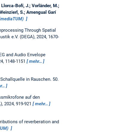
 Llorca-Bofí, J.; Vorländer, M.;
; Weinzierl, S.; Amengual Garí
 (mediaTUM)
eprocessing Through Spatial
ustik e.V. (DEGA), 2024, 1670-
 EEG and Audio Envelope
024, 1148-1151
mehr…
 Schallquelle in Rauschen.
50.
r…
essmikrofone auf den
A), 2024, 919-921
mehr…
ibutions of reverberation and
aTUM)