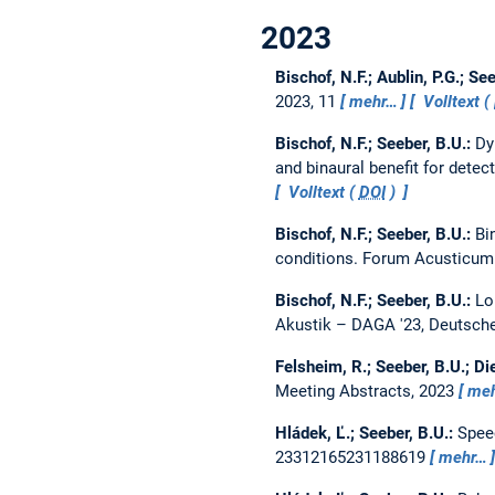
2023
Bischof, N.F.; Aublin, P.G.; Se
2023, 11
mehr…
Volltext (
Bischof, N.F.; Seeber, B.U.:
Dy
and binaural benefit for dete
Volltext (
DOI
)
Bischof, N.F.; Seeber, B.U.:
Bi
conditions.
Forum Acusticum
Bischof, N.F.; Seeber, B.U.:
Lo
Akustik – DAGA '23, Deutsche
Felsheim, R.; Seeber, B.U.; Di
Meeting Abstracts, 2023
me
Hládek, Ľ.; Seeber, B.U.:
Speec
23312165231188619
mehr…