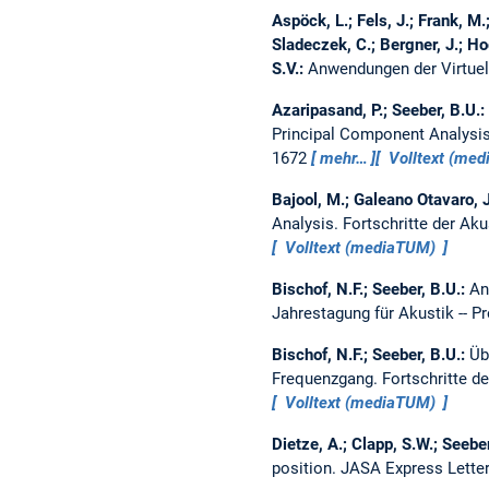
Aspöck, L.; Fels, J.; Frank, M.
Sladeczek, C.; Bergner, J.; Hoc
S.V.:
Anwendungen der Virtuel
Azaripasand, P.; Seeber, B.U.:
Principal Component Analysi
1672
mehr…
Volltext (me
Bajool, M.; Galeano Otavaro, J
Analysis.
Fortschritte der Aku
Volltext (mediaTUM)
Bischof, N.F.; Seeber, B.U.:
An
Jahrestagung für Akustik -- 
Bischof, N.F.; Seeber, B.U.:
Üb
Frequenzgang.
Fortschritte d
Volltext (mediaTUM)
Dietze, A.; Clapp, S.W.; Seebe
position.
JASA Express Lette