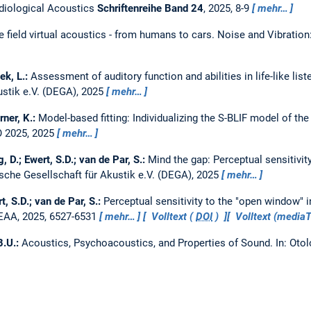
Audiological Acoustics
Schriftenreihe Band 24
, 2025, 8-9
mehr…
e field virtual acoustics - from humans to cars.
Noise and Vibratio
ek, L.:
Assessment of auditory function and abilities in life-like lis
ustik e.V. (DEGA), 2025
mehr…
rner, K.:
Model-based fitting: Individualizing the S-BLIF model of th
2025, 2025
mehr…
, D.; Ewert, S.D.; van de Par, S.:
Mind the gap: Perceptual sensitivity
sche Gesellschaft für Akustik e.V. (DEGA), 2025
mehr…
t, S.D.; van de Par, S.:
Perceptual sensitivity to the "open window" i
 EAA, 2025, 6527-6531
mehr…
Volltext (
DOI
)
Volltext (medi
B.U.:
Acoustics, Psychoacoustics, and Properties of Sound.
In: Oto