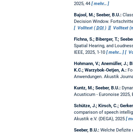
2025, 44
mehr…
Bajool, M.; Seeber, B.U.:
Class
Decision Window.
Fortschritt
Volltext (
DOI
)
Volltext 
Fichna, S.; Biberger, T.; Seebe
Spatial Hearing, and Loudness
IEEE, 2025, 1-10
mehr…
Vo
Hohmann, V.; Anemüller, J.; Bib
K.C.; Warzybok-Oetjen, A.:
Fo
Anwendungen.
Akustik Journ
Kuntz, M.; Seeber, B.U.:
Dynam
Acusticum - Euronoise 2025,
Schütze, J.; Kirsch, C.; Gerken
comparison of speech intelligi
Akustik e.V. (DEGA), 2025
m
Seeber, B.U.:
Welche Defizite