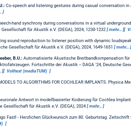
.U.:
Co-speech and listening gestures during casual conversation in 
…
peech-hand synchrony during conversations in a virtual underground
 Gesellschaft für Akustik e.V. (DEGA), 2024, 1230-1232
mehr…
Vo
ing sound reproduction to listener position with dynamic loudspea
sche Gesellschaft für Akustik e.V. (DEGA), 2024, 1649-1651
mehr…
Seeber, B.U.:
Automatisierte Akustische Breitbandkompensation für 
ektrofahrzeugen.
Fortschritte der Akustik -- DAGA '24, Deutsche Gese
…
Volltext (mediaTUM)
 MODELS TO ALGORITHMS FOR COCHLEAR IMPLANTS.
Physica Me
neuronale Antwort in modellbasierter Kodierung für Cochlea Implan
e Gesellschaft für Akustik e.V. (DEGA), 2024
mehr…
go Fastl - Herzlichen Glückwunsch zum 80. Geburtstag.
Zeitschrift
M)