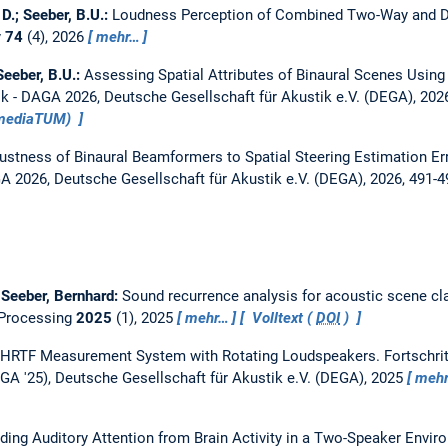
 D.; Seeber, B.U.:
Loudness Perception of Combined Two-Way and D
y
74
(4), 2026
mehr…
Seeber, B.U.:
Assessing Spatial Attributes of Binaural Scenes Using 
tik - DAGA 2026, Deutsche Gesellschaft für Akustik e.V. (DEGA), 20
(mediaTUM)
ustness of Binaural Beamformers to Spatial Steering Estimation Err
GA 2026, Deutsche Gesellschaft für Akustik e.V. (DEGA), 2026, 491-
 Seeber, Bernhard:
Sound recurrence analysis for acoustic scene cla
 Processing
2025
(1), 2025
mehr…
Volltext (
DOI
)
HRTF Measurement System with Rotating Loudspeakers.
Fortschri
DAGA '25), Deutsche Gesellschaft für Akustik e.V. (DEGA), 2025
meh
ing Auditory Attention from Brain Activity in a Two-Speaker Envi