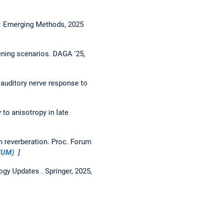
n: Emerging Methods, 2025
tening scenarios.
DAGA '25,
e auditory nerve response to
 to anisotropy in late
n reverberation.
Proc. Forum
aTUM)
logy Updates . Springer, 2025,