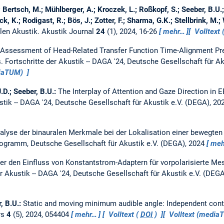
; Bertsch, M.; Mühlberger, A.; Kroczek, L.; Roßkopf, S.; Seeber, B.U.;
k, K.; Rodigast, R.; Bös, J.; Zotter, F.; Sharma, G.K.; Stellbrink, M.
len Akustik.
Akustik Journal
24
(1), 2024, 16-26
mehr…
Volltext
Assessment of Head-Related Transfer Function Time-Alignment Pr
s.
Fortschritte der Akustik -- DAGA '24, Deutsche Gesellschaft für Ak
diaTUM)
.D.; Seeber, B.U.:
The Interplay of Attention and Gaze Direction in
stik -- DAGA '24, Deutsche Gesellschaft für Akustik e.V. (DEGA), 2
alyse der binauralen Merkmale bei der Lokalisation einer bewegten
Programm, Deutsche Gesellschaft für Akustik e.V. (DEGA), 2024
meh
er den Einfluss von Konstantstrom-Adaptern für vorpolarisierte M
er Akustik -- DAGA '24, Deutsche Gesellschaft für Akustik e.V. (DEG
r, B.U.:
Static and moving minimum audible angle: Independent contr
rs
4
(5), 2024, 054404
mehr…
Volltext (
DOI
)
Volltext (medi