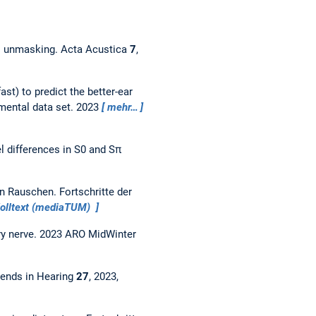
al unmasking.
Acta Acustica
7
,
t) to predict the better-ear
mental data set.
2023
mehr…
el differences in S0 and Sπ
 in Rauschen.
Fortschritte der
olltext (mediaTUM)
ry nerve.
2023 ARO MidWinter
rends in Hearing
27
, 2023,