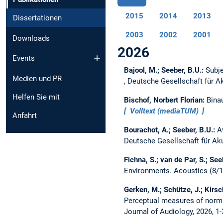
2015
2014
2013
Dissertationen
2003
2002
2001
Downloads
2026
Events
Bajool, M.; Seeber, B.U.:
Subje
Medien und PR
, Deutsche Gesellschaft für A
Helfen Sie mit
Bischof, Norbert Florian:
Bina
Volltext (mediaTUM)
Anfahrt
Bourachot, A.; Seeber, B.U.:
A
Deutsche Gesellschaft für Ak
Fichna, S.; van de Par, S.; See
Environments.
Acoustics (8/1
Gerken, M.; Schütze, J.; Kirsch
Perceptual measures of normal
Journal of Audiology, 2026, 1