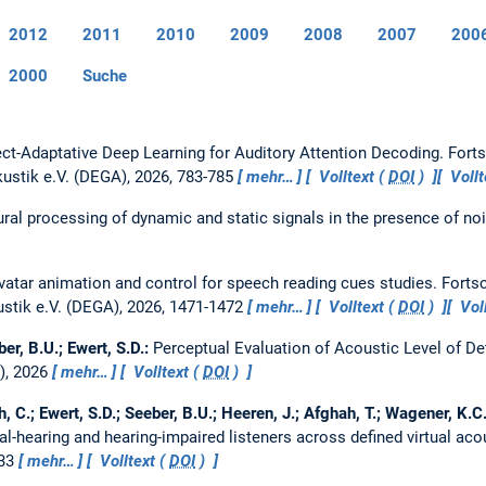
2012
2011
2010
2009
2008
2007
200
2000
Suche
ct-Adaptative Deep Learning for Auditory Attention Decoding.
Forts
kustik e.V. (DEGA), 2026, 783-785
mehr…
Volltext (
DOI
)
Voll
ural processing of dynamic and static signals in the presence of no
vatar animation and control for speech reading cues studies.
Fortsc
ustik e.V. (DEGA), 2026, 1471-1472
mehr…
Volltext (
DOI
)
Vol
ber, B.U.; Ewert, S.D.:
Perceptual Evaluation of Acoustic Level of Det
), 2026
mehr…
Volltext (
DOI
)
, C.; Ewert, S.D.; Seeber, B.U.; Heeren, J.; Afghah, T.; Wagener, K.C
-hearing and hearing-impaired listeners across defined virtual ac
-33
mehr…
Volltext (
DOI
)