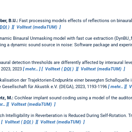
eber, B.U.:
Fast processing models effects of reflections on binaur
DOI
)
Volltext (mediaTUM)
namic Binaural Unmasking model with fast cue extraction (DynBU_fas
cting a dynamic sound source in noise: Software package and experi
naural detection thresholds are differently affected by interaural lev
 2023, 2023
mehr…
Volltext (
DOI
)
Volltext (mediaTUM)
kalisation der Trajektorien-Endpunkte einer bewegten Schallquelle
 Gesellschaft für Akustik e.V. (DEGA), 2023, 1193-1196
mehr…
V
etz, M.:
Cochlear implant sound coding using a model of the audito
hr…
Volltext (mediaTUM)
h Intelligibility in Reverberation is Reduced During Self-Rotation.
T
Volltext (
DOI
)
Volltext (mediaTUM)