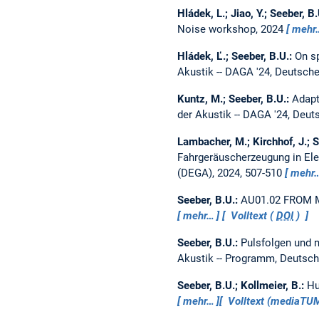
Hládek, L.; Jiao, Y.; Seeber, B
Noise workshop, 2024
mehr
Hládek, Ľ.; Seeber, B.U.:
On s
Akustik -- DAGA '24, Deutsche
Kuntz, M.; Seeber, B.U.:
Adapt
der Akustik -- DAGA '24, Deut
Lambacher, M.; Kirchhof, J.; 
Fahrgeräuscherzeugung in El
(DEGA), 2024, 507-510
mehr
Seeber, B.U.:
AU01.02 FROM
mehr…
Volltext (
DOI
)
Seeber, B.U.:
Pulsfolgen und 
Akustik -- Programm, Deutsch
Seeber, B.U.; Kollmeier, B.:
Hu
mehr…
Volltext (mediaTU