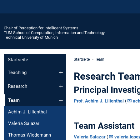
Chair of Perception for Intelligent Systems
TUM School of Computation, Information and Technology
Technical University of Munich
Startseite
Startseite
Team
Teaching
Research Tea
Research
Principal Investi
Team
Prof. Achim J. Lilienthal
(
ach
Achim J. Lilienthal
Valeria Salazar
Team Assistant
Thomas Wiedemann
Valeria Salazar
(
valeria.lop