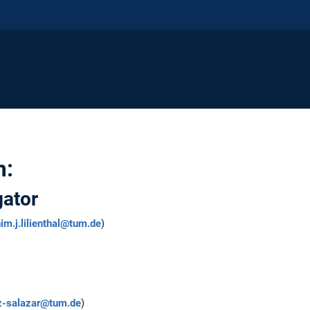
m:
gator
im.j.lilienthal@tum.de
)
ez-salazar@tum.de
)