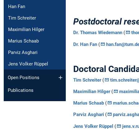
Han Fan
Tim Schreiter
Postdoctoral res
Maximilian Hilger
Dr. Thomas Wiedemann
(
tho
Marius Schaab
Dr. Han Fan
(
han.fan@tum.d
Parviz Asghari
Jens Volker Rüppel
Doctoral Candid
Open Positions
Tim Schreiter
(
tim.schreite
Publications
Maximilian Hilger
(
maximili
Marius Schaab
(
marius.sch
Parviz Asghari
(
parviz.asgh
Jens Volker Rüppel
(
jens.v.