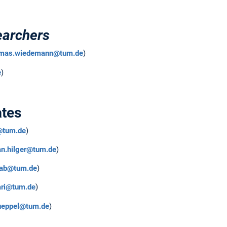
earchers
mas.wiedemann@tum.de
)
e
)
ates
r@tum.de
)
an.hilger@tum.de
)
aab@tum.de
)
ari@tum.de
)
rueppel@tum.de
)