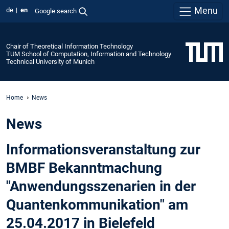
Menu
de
en
Google search
Chair of Theoretical Information Technology
TUM School of Computation, Information and Technology
Technical University of Munich
Home
News
News
Informationsveranstaltung zur
BMBF Bekanntmachung
"Anwendungsszenarien in der
Quantenkommunikation" am
25.04.2017 in Bielefeld