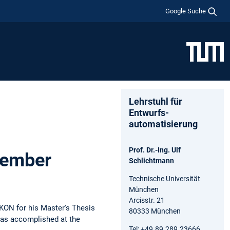
Google Suche
Lehrstuhl für
Entwurfs-
automatisierung
Prof. Dr.-Ing. Ulf
member
Schlichtmann
Technische Universität
München
Arcisstr. 21
IKON for his Master's Thesis
80333 München
was accomplished at the
Tel: +49.89.289.23666