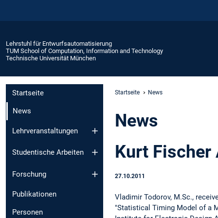
Lehrstuhl für Entwurfsautomatisierung
TUM School of Computation, Information and Technology
Technische Universität München
Startseite
Startseite
News
News
News
Lehrveranstaltungen
Kurt Fische
Studentische Arbeiten
Forschung
27.10.2011
Publikationen
Vladimir Todorov, M.Sc., receiv
"Statistical Timing Model of a 
Personen