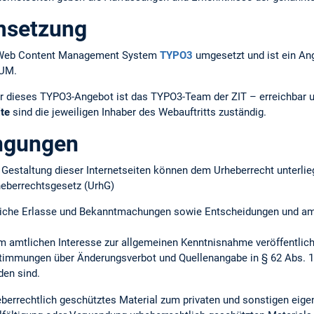
msetzung
em Web Content Management System
TYPO3
umgesetzt und ist ein An
TUM.
r dieses TYPO3-Angebot ist das TYPO3-Team der ZIT – erreichbar 
lte
sind die jeweiligen Inhaber des Webauftritts zuständig.
ngungen
ie Gestaltung dieser Internetseiten können dem Urheberrecht unterlie
heberrechtsgesetz (UrhG)
iche Erlasse und Bekanntmachungen sowie Entscheidungen und amtl
m amtlichen Interesse zur allgemeinen Kenntnisnahme veröffentlich
timmungen über Änderungsverbot und Quellenangabe in § 62 Abs. 1 
en sind.
heberrechtlich geschütztes Material zum privaten und sonstigen ei