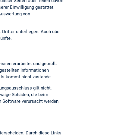
dieser Seiten oder Teilen davon
erer Einwilligung gestattet.
 Auswertung von
 Dritter unterliegen. Auch über
ünfte.
issen erarbeitet und geprüft.
t gestellten Informationen
bots kommt nicht zustande.
ungsausschluss gilt nicht,
twaige Schäden, die beim
n Software verursacht werden,
terscheiden. Durch diese Links