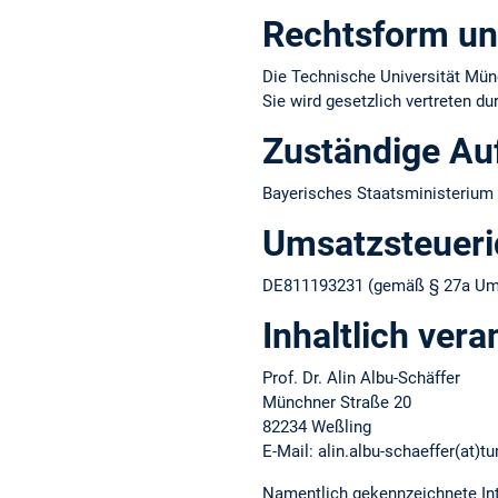
Rechtsform un
Die Technische Universität Münc
Sie wird gesetzlich vertreten d
Zuständige Au
Bayerisches Staatsministerium 
Umsatzsteuer­i
DE811193231 (gemäß § 27a Ums
Inhaltlich vera
Prof. Dr. Alin Albu-Schäffer
Münchner Straße 20
82234 Weßling
E-Mail: alin.albu-schaeffer(at)t
Namentlich gekennzeichnete Int