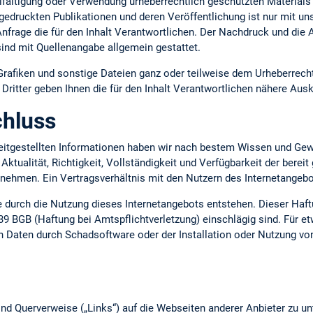
lfältigung oder Verwendung urheberrechtlich geschützten Materials 
gedruckten Publikationen und deren Veröffentlichung ist nur mit uns
 Anfrage die für den Inhalt Verantwortlichen. Der Nachdruck und die
ind mit Quellenangabe allgemein gestattet.
 Grafiken und sonstige Dateien ganz oder teilweise dem Urheberrecht
ritter geben Ihnen die für den Inhalt Verantwortlichen nähere Ausk
hluss
ereitgestellten Informationen haben wir nach bestem Wissen und Gew
 Aktualität, Richtigkeit, Vollständigkeit und Verfügbarkeit der berei
ernehmen. Ein Vertragsverhältnis mit den Nutzern des Internetange
ie durch die Nutzung dieses Internetangebots entstehen. Dieser Haft
39 BGB (Haftung bei Amtspflichtverletzung) einschlägig sind. Für e
n Daten durch Schadsoftware oder der Installation oder Nutzung vo
nd Querverweise („Links“) auf die Webseiten anderer Anbieter zu un