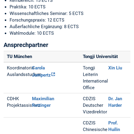
Kernbereich: 15 ECTS
Praktika: 10 ECTS
Wissenschaftliches Seminar: 5 ECTS
Forschungspraxis: 12 ECTS
Außerfachliche Ergänzung: 8 ECTS
Wahlmodule: 10 ECTS
Ansprechpartner
TU München
Tongji Universität
Koordinatorin
Carola
Tongji
Xin Liu
Auslandsstudium
Leiterin
Jumpertz
International
Office
CDHK
Maximilian
CDZIS
Dr. Jan
Projektassistenz
Rettinger
Deutscher
Harder
Vizedirektor
CDZIS
Prof.
Chinesische
Huilin