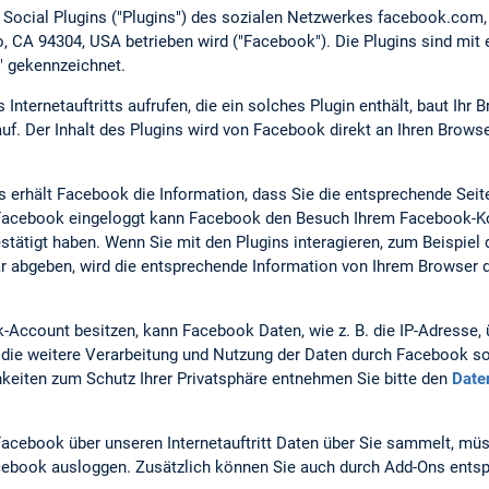
t Social Plugins ("Plugins") des sozialen Netzwerkes facebook.com
lto, CA 94304, USA betrieben wird ("Facebook"). Die Plugins sind m
" gekennzeichnet.
nternetauftritts aufrufen, die ein solches Plugin enthält, baut Ihr 
f. Der Inhalt des Plugins wird von Facebook direkt an Ihren Browse
s erhält Facebook die Information, dass Sie die entsprechende Seite
i Facebook eingeloggt kann Facebook den Besuch Ihrem Facebook-Ko
estätigt haben. Wenn Sie mit den Plugins interagieren, zum Beispiel 
 abgeben, wird die entsprechende Information von Ihrem Browser d
Account besitzen, kann Facebook Daten, wie z. B. die IP-Adresse
ie weitere Verarbeitung und Nutzung der Daten durch Facebook so
keiten zum Schutz Ihrer Privatsphäre entnehmen Sie bitte den
Date
acebook über unseren Internetauftritt Daten über Sie sammelt, mü
Facebook ausloggen. Zusätzlich können Sie auch durch Add-Ons entsp