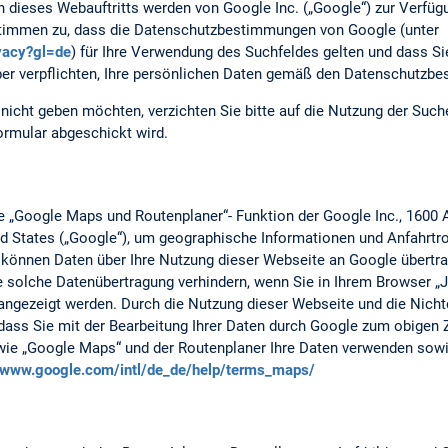
n dieses Webauftritts werden von Google Inc. („Google“) zur Verfüg
 stimmen zu, dass die Datenschutzbestimmungen von Google (unter
ivacy?gl=de
) für Ihre Verwendung des Suchfeldes gelten und dass S
er verpflichten, Ihre persönlichen Daten gemäß den Datenschutzb
nicht geben möchten, verzichten Sie bitte auf die Nutzung der Suc
ormular abgeschickt wird.
ie „Google Maps und Routenplaner“- Funktion der Google Inc., 1600
d States („Google“), um geographische Informationen und Anfahrtro
können Daten über Ihre Nutzung dieser Webseite an Google übertr
 solche Datenübertragung verhindern, wenn Sie in Ihrem Browser „Ja
angezeigt werden. Durch die Nutzung dieser Webseite und die Nicht
, dass Sie mit der Bearbeitung Ihrer Daten durch Google zum obigen
wie „Google Maps“ und der Routenplaner Ihre Daten verwenden sowi
//www.google.com/intl/de_de/help/terms_maps/