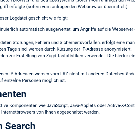
ndeten Browser- und Betriebssystems (sofern vom anfragenden Web
griff erfolgte (sofern vom anfragenden Webbrowser übermittelt)
eser Logdatei geschieht wie folgt:
inuierlich automatisch ausgewertet, um Angriffe auf die Webserve
eldeten Störungen, Fehlern und Sicherheits­vorfällen, erfolgt eine ma
ieben Tage sind, werden durch Kürzung der IP-Adresse anonymisiert.
en zur Erstellung von Zugriffs­statistiken verwendet. Die hierfür ei
ltenen IP-Adressen werden vom LRZ nicht mit anderen Datenbestän
uf einzelne Personen möglich ist.
nenten
ktive Komponenten wie JavaScript, Java-Applets oder Active-X-Cont
s Internetbrowsers von Ihnen abgeschaltet werden.
m Search