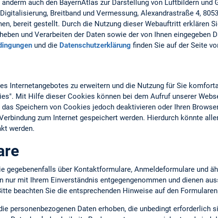
r anderm auch den BayernAtlas zur Darstellung von Luftbildern und
Digitalisierung, Breitband und Vermessung, Alexandrastraße 4, 805
n, bereit gestellt. Durch die Nutzung dieser Webauftritt erklären S
eben und Verarbeiten der Daten sowie der von Ihnen eingegeben D
dingungen
und die
Datenschutzerklärung
finden Sie auf der Seite v
 Internetangebotes zu erweitern und die Nutzung für Sie komforta
ies". Mit Hilfe dieser Cookies können bei dem Aufruf unserer Webs
 das Speichern von Cookies jedoch deaktivieren oder Ihren Browser
n Verbindung zum Internet gespeichert werden. Hierdurch könnte all
kt werden.
are
ie gegebenenfalls über Kontaktformulare, Anmeldeformulare und äh
en nur mit Ihrem Einverständnis entgegengenommen und dienen auss
tte beachten Sie die entsprechenden Hinweise auf den Formularen
 die personenbezogenen Daten erhoben, die unbedingt erforderlich s