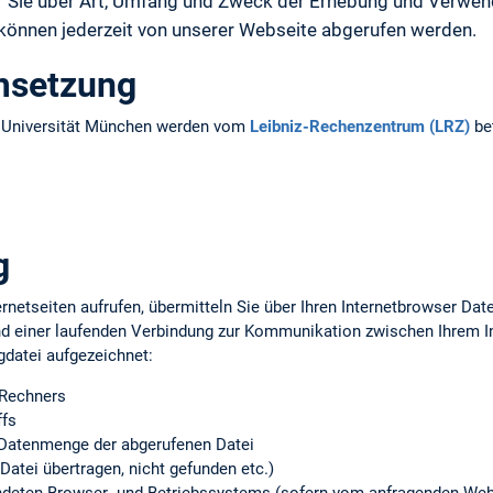
ir Sie über Art, Umfang und Zweck der Erhebung und Verw
 können jederzeit von unserer Webseite abgerufen werden.
msetzung
n Universität München werden vom
Leibniz-Rechenzentrum (LRZ)
bet
g
rnetseiten aufrufen, übermitteln Sie über Ihren Internetbrowser Da
d einer laufenden Verbindung zur Kommunikation zwischen Ihrem 
gdatei aufgezeichnet:
 Rechners
ffs
Datenmenge der abgerufenen Datei
Datei übertragen, nicht gefunden etc.)