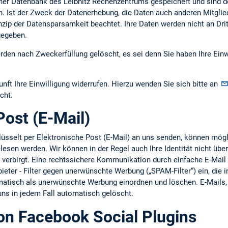
er Datenbank des Leibnitz Rechenzentrums gespeichert und sind d
h. Ist der Zweck der Datenerhebung, die Daten auch anderen Mitgli
nzip der Datensparsamkeit beachtet. Ihre Daten werden nicht an Dri
gegeben.
den nach Zweckerfüllung gelöscht, es sei denn Sie haben Ihre Einw
unft Ihre Einwilligung widerrufen. Hierzu wenden Sie sich bitte an
cht.
Post (E-Mail)
hlüsselt per Elektronische Post (E-Mail) an uns senden, können mö
esen werden. Wir können in der Regel auch Ihre Identität nicht übe
e verbirgt. Eine rechtssichere Kommunikation durch einfache E-Mail i
bieter - Filter gegen unerwünschte Werbung („SPAM-Filter“) ein, die 
omatisch als unerwünschte Werbung einordnen und löschen. E-Mail
 uns in jedem Fall automatisch gelöscht.
n Facebook Social Plugins