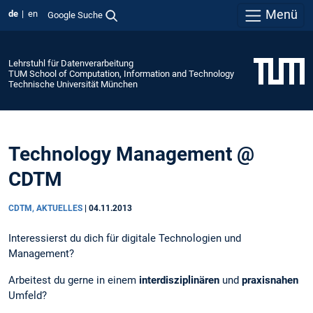
Menü
de
en
Google Suche
Lehrstuhl für Datenverarbeitung
TUM School of Computation, Information and Technology
Technische Universität München
Technology Management @
CDTM
CDTM, AKTUELLES
|
04.11.2013
Interessierst du dich für digitale Technologien und
Management?
Arbeitest du gerne in einem
interdisziplinären
und
praxisnahen
Umfeld?