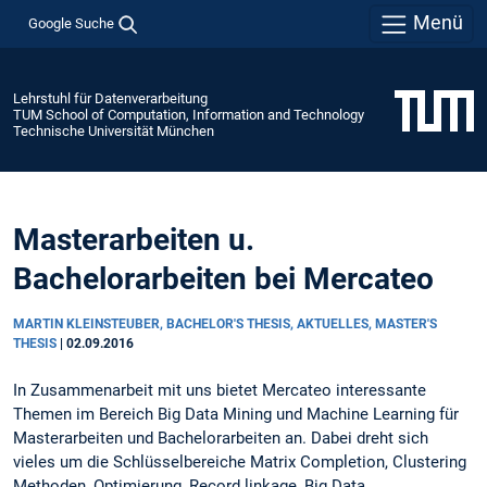
Menü
Google Suche
Lehrstuhl für Datenverarbeitung
TUM School of Computation, Information and Technology
Technische Universität München
Masterarbeiten u.
Bachelorarbeiten bei Mercateo
MARTIN KLEINSTEUBER, BACHELOR'S THESIS, AKTUELLES, MASTER'S
THESIS
|
02.09.2016
In Zusammenarbeit mit uns bietet Mercateo interessante
Themen im Bereich Big Data Mining und Machine Learning für
Masterarbeiten und Bachelorarbeiten an. Dabei dreht sich
vieles um die Schlüsselbereiche Matrix Completion, Clustering
Methoden, Optimierung, Record linkage, Big Data