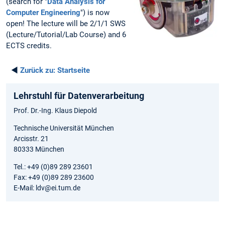
(search for "
Data Analysis for
Computer Engineering
") is now
open! The lecture will be 2/1/1 SWS
(Lecture/Tutorial/Lab Course) and 6
ECTS credits.
◄
Zurück zu:
Startseite
Lehrstuhl für Datenverarbeitung
Prof. Dr.-Ing. Klaus Diepold
Technische Universität München
Arcisstr. 21
80333 München
Tel.: +49 (0)89 289 23601
Fax: +49 (0)89 289 23600
E-Mail: ldv@ei.tum.de