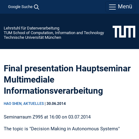
Menü
Google Suche
Lehrstuhl für Datenverarbeitung
TUM School of Computation, Information and Technology
Technische Universität München
Final presentation Hauptseminar
Multimediale
Informationsverarbeitung
HAO SHEN, AKTUELLES
|
30.06.2014
Seminarraum Z995 at 16:00 on 03.07.2014
The topic is "Decision Making in Autonomous Systems"