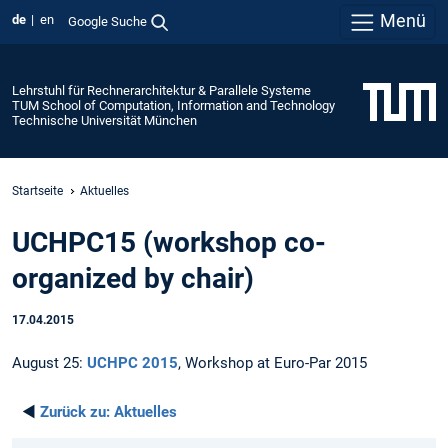
Menü
de
en
Google Suche
Lehrstuhl für Rechnerarchitektur & Parallele Systeme
TUM School of Computation, Information and Technology
Technische Universität München
Startseite
Aktuelles
UCHPC15 (workshop co-
organized by chair)
17.04.2015
August 25:
UCHPC 2015
, Workshop at Euro-Par 2015
◄
Zurück zu:
Aktuelles