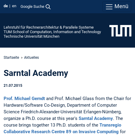
Menü
de
en
Google Suche
Lehrstuhl für Rechnerarchitektur & Parallele Systeme
TUM School of Computation, Information and Technology
Technische Universität München
Startseite
Aktuelles
Sarntal Academy
21.07.2015
Prof. Michael Gerndt
and Prof. Michael Glass from the Chair for
Hardware/Software Co-Design, Department of Computer
Science Friedrich-Alexander-Universität Erlangen-Nürnberg,
organize a Ph.D. course at this year's
Sarntal Academy
. The
course brings together 13 Ph.D. students of the
Transregio
Collaborative Research Centre 89 on Invasive Computing
for