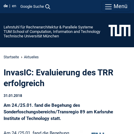
Menü
de
en
Google Suche
Lehrstuhl für Rechnerarchitektur & Parallele Systeme
TUM School of Computation, Information and Technology
Technische Universität München
Startseite
Aktuelles
InvasIC: Evaluierung des TRR
erfolgreich
31.01.2018
Am 24./25.01. fand die Begehung des
Sonderfoschungsbereichs/Transregio 89 am Karlsruhe
Institute of Technology statt.
Am 24./25.01. fand die Begehung