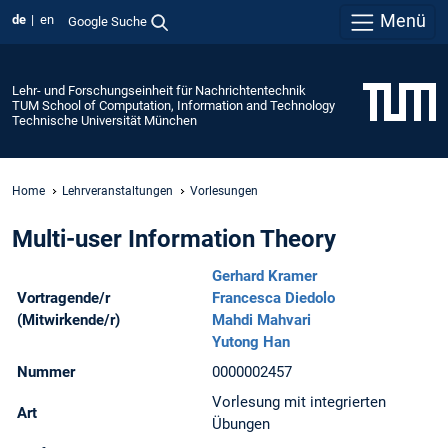
Menü
de
en
Google Suche
Lehr- und Forschungseinheit für Nachrichtentechnik
TUM School of Computation, Information and Technology
Technische Universität München
Home
Lehrveranstaltungen
Vorlesungen
Multi-user Information Theory
Gerhard Kramer
Vortragende/r
Francesca Diedolo
(Mitwirkende/r)
Mahdi Mahvari
Yutong Han
Nummer
0000002457
Vorlesung mit integrierten
Art
Übungen