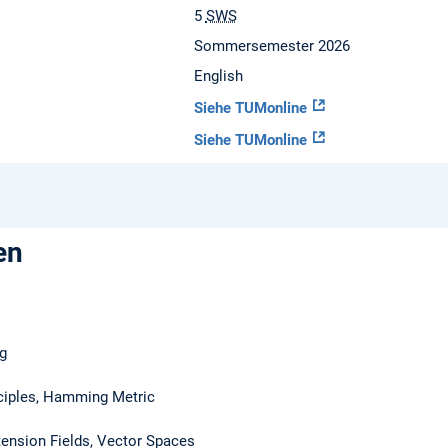
5
SWS
Sommersemester 2026
English
Siehe TUMonline
Siehe TUMonline
en
ng
ciples, Hamming Metric
xtension Fields, Vector Spaces