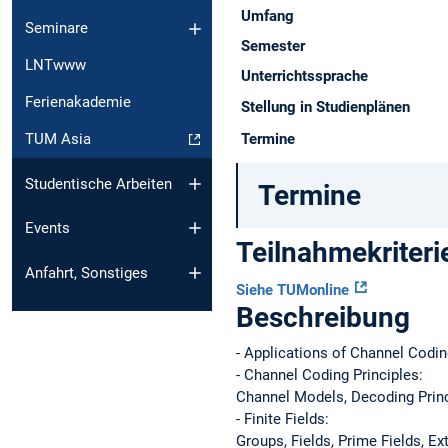
Umfang
Seminare
Semester
LNTwww
Unterrichtssprache
Ferienakademie
Stellung in Studienplänen
Termine
TUM Asia
Studentische Arbeiten
Termine
Events
Teilnahmekriteri
Anfahrt, Sonstiges
Siehe TUMonline
Beschreibung
- Applications of Channel Codi
- Channel Coding Principles:
Channel Models, Decoding Prin
- Finite Fields:
Groups, Fields, Prime Fields, E