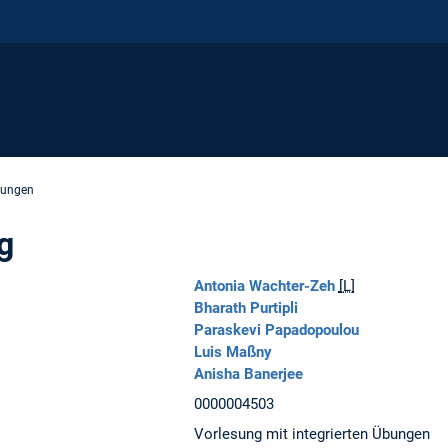
sungen
g
Antonia Wachter-Zeh
[L]
Bharath Purtipli
Paraskevi Papadopoulou
Luis Maßny
Anisha Banerjee
0000004503
Vorlesung mit integrierten Übungen