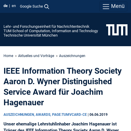
Menü
de
en
Google Suche
Lehr- und Forschungseinheit für Nachrichtentechnik
TUM School of Computation, Information and Technology
Technische Universität München
Home
Aktuelles und Vorträge
Auszeichnungen
IEEE Information Theory Society
Aaron D. Wyner Distinguished
Service Award für Joachim
Hagenauer
AUSZEICHNUNGEN, AWARDS, PAGE:TUMVCARD-CE
|
06.06.2019
Unser ehemalige Lehrstuhlinhaber Joachim Hagenauer ist
Träger des IEEE Information Theory Society Aaron D. Wyner