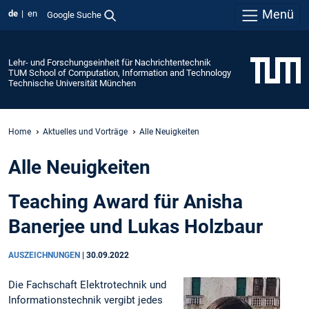
Menü
de
en
Google Suche
Lehr- und Forschungseinheit für Nachrichtentechnik
TUM School of Computation, Information and Technology
Technische Universität München
Home
Aktuelles und Vorträge
Alle Neuigkeiten
Alle Neuigkeiten
Teaching Award für Anisha
Banerjee und Lukas Holzbaur
AUSZEICHNUNGEN
|
30.09.2022
Die Fachschaft Elektrotechnik und
Informationstechnik vergibt jedes