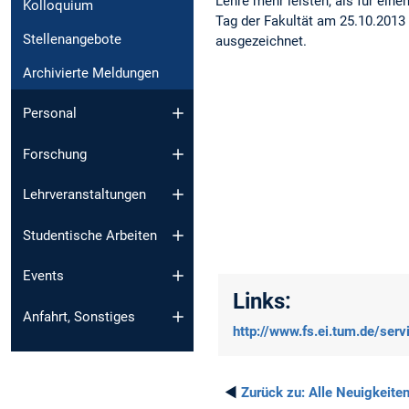
Lehre mehr leisten, als für ein
Kolloquium
Tag der Fakultät am 25.10.2013
Stellenangebote
ausgezeichnet.
Archivierte Meldungen
Personal
Forschung
Lehrveranstaltungen
Studentische Arbeiten
Events
Links:
Anfahrt, Sonstiges
http://www.fs.ei.tum.de/ser
◄
Zurück zu:
Alle Neuigkeite