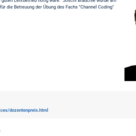
en guten Lehrbetrieb nötig wäre. Joschi Brauchle wurde am
 für die Betreuung der Übung des Fachs "Channel Coding"
vices/dozentenpreis.html
n