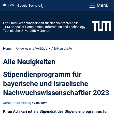
Menü
de
en
Google Suche
Lehr- und Forschungseinheit für Nachrichtentechnik
TUM School of Computation, Information and Technology
Technische Universität München
Home
Aktuelles und Vorträge
Alle Neuigkeiten
Alle Neuigkeiten
Stipendienprogramm für
bayerische und israelische
Nachwuchswissenschaftler 2023
AUSZEICHNUNGEN
|
12.06.2023
Kiran Adhikari ist als Stipendiat des Stipendienprogramms für