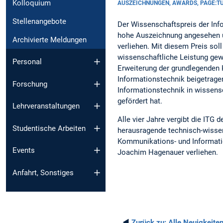
Kolloquium
AUSZEICHNUNGEN, AWARDS, PAGE:
Stellenangebote
Der Wissenschaftspreis der Inf
hohe Auszeichnung angesehen u
Archivierte Meldungen
verliehen. Mit diesem Preis sol
wissenschaftliche Leistung gew
Personal
Erweiterung der grundlegenden 
Informationstechnik beigetrag
Forschung
Informationstechnik in wissens
gefördert hat.
Lehrveranstaltungen
Alle vier Jahre vergibt die ITG 
Studentische Arbeiten
herausragende technisch-wissen
Kommunikations- und Informatio
Events
Joachim Hagenauer verliehen.
Anfahrt, Sonstiges
◄
Zurück zu:
Alle Neuigkeite