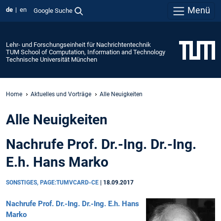
Menü
de
en
Google Suche
Lehr- und Forschungseinheit für Nachrichtentechnik
TUM School of Computation, Information and Technology
Technische Universität München
Home
Aktuelles und Vorträge
Alle Neuigkeiten
Alle Neuigkeiten
Nachrufe Prof. Dr.-Ing. Dr.-Ing.
E.h. Hans Marko
SONSTIGES, PAGE:TUMVCARD-CE
|
18.09.2017
Nachrufe Prof. Dr.-Ing. Dr.-Ing. E.h. Hans
Marko