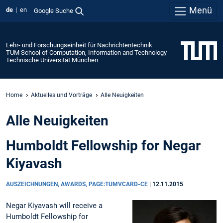
Menü
de
en
Google Suche
Lehr- und Forschungseinheit für Nachrichtentechnik
TUM School of Computation, Information and Technology
Technische Universität München
Home
Aktuelles und Vorträge
Alle Neuigkeiten
Alle Neuigkeiten
Humboldt Fellowship for Negar
Kiyavash
AUSZEICHNUNGEN, AWARDS, PAGE:TUMVCARD-CE
|
12.11.2015
Negar Kiyavash will receive a
Humboldt Fellowship for