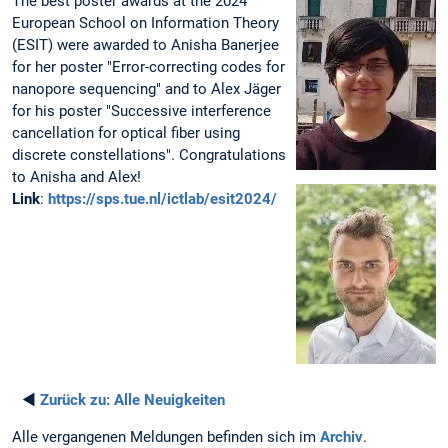
The best poster awards at the 2024
European School on Information Theory
(ESIT) were awarded to Anisha Banerjee
for her poster "Error-correcting codes for
nanopore sequencing" and to Alex Jäger
for his poster "Successive interference
cancellation for optical fiber using
discrete constellations". Congratulations
to Anisha and Alex!
Link
:
https://sps.tue.nl/ictlab/esit2024/
◄
Zurück zu:
Alle Neuigkeiten
Alle vergangenen Meldungen befinden sich im
Archiv
.