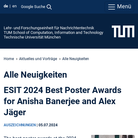
Menü
de
en
Google Suche
Lehr- und Forschungseinheit für Nachrichtentechnik
TUM School of Computation, Information and Technology
Technische Universität München
Home
Aktuelles und Vorträge
Alle Neuigkeiten
Alle Neuigkeiten
ESIT 2024 Best Poster Awards
for Anisha Banerjee and Alex
Jäger
AUSZEICHNUNGEN
|
05.07.2024