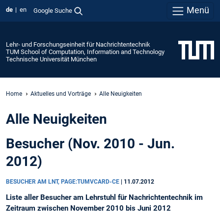
Menü
de
en
Google Suche
Lehr- und Forschungseinheit für Nachrichtentechnik
TUM School of Computation, Information and Technology
Technische Universität München
Home
Aktuelles und Vorträge
Alle Neuigkeiten
Alle Neuigkeiten
Besucher (Nov. 2010 - Jun.
2012)
BESUCHER AM LNT, PAGE:TUMVCARD-CE
|
11.07.2012
Liste aller Besucher am Lehrstuhl für Nachrichtentechnik im
Zeitraum zwischen November 2010 bis Juni 2012