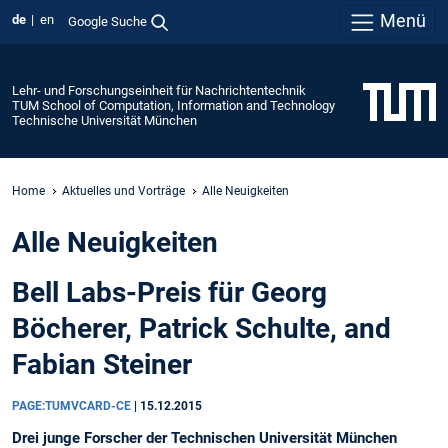
Menü
de
en
Google Suche
Lehr- und Forschungseinheit für Nachrichtentechnik
TUM School of Computation, Information and Technology
Technische Universität München
Home
Aktuelles und Vorträge
Alle Neuigkeiten
Alle Neuigkeiten
Bell Labs-Preis für Georg
Böcherer, Patrick Schulte, and
Fabian Steiner
PAGE:TUMVCARD-CE
|
15.12.2015
Drei junge Forscher der Technischen Universität München