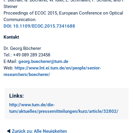
F. Buchali, G. Böcherer, W. Idler, L. Schmalen, P. Schulte, and F.
Steiner
Proceedings of ECOC 2015, European Conference on Optical
Communication.
DOI: 10.1109/ECOC.2015.7341688
Kontakt
Dr. Georg Böcherer
Tel.: +49 089 289 23458
E-Mail:
georg.boecherer@tum.de
Web:
https://www.lnt.ei.tum.de/en/people/senior-
researchers/boecherer/
Links:
http://www.tum.de/die-
tum/aktuelles/pressemitteilungen/kurz/article/32802/
◄
Zurück zu:
Alle Neuigkeiten