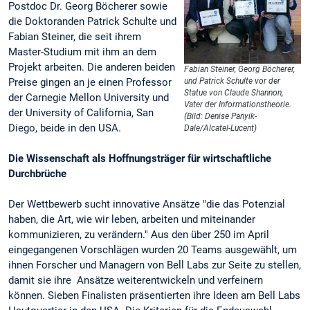
Postdoc Dr. Georg Böcherer sowie
die Doktoranden Patrick Schulte und
Fabian Steiner, die seit ihrem
Master-Studium mit ihm an dem
Projekt arbeiten. Die anderen beiden
Fabian Steiner, Georg Böcherer,
Preise gingen an je einen Professor
und Patrick Schulte vor der
Statue von Claude Shannon,
der Carnegie Mellon University und
Vater der Informationstheorie.
der University of California, San
(Bild: Denise Panyik-
Diego, beide in den USA.
Dale/Alcatel-Lucent)
Die Wissenschaft als Hoffnungsträger für wirtschaftliche
Durchbrüche
Der Wettbewerb sucht innovative Ansätze "die das Potenzial
haben, die Art, wie wir leben, arbeiten und miteinander
kommunizieren, zu verändern." Aus den über 250 im April
eingegangenen Vorschlägen wurden 20 Teams ausgewählt, um
ihnen Forscher und Managern von Bell Labs zur Seite zu stellen,
damit sie ihre Ansätze weiterentwickeln und verfeinern
können. Sieben Finalisten präsentierten ihre Ideen am Bell Labs