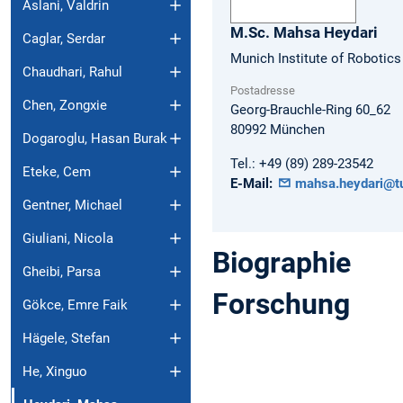
Aslani, Valdrin
M.Sc.
Mahsa
Heydari
Caglar, Serdar
Munich Institute of Robotics
Chaudhari, Rahul
Postadresse
Chen, Zongxie
Georg-Brauchle-Ring 60_62
80992
München
Dogaroglu, Hasan Burak
Tel.:
+49 (89) 289-23542
Eteke, Cem
E-Mail:
mahsa.heydari@t
Gentner, Michael
Giuliani, Nicola
Biographie
Gheibi, Parsa
Forschung
Gökce, Emre Faik
Hägele, Stefan
He, Xinguo