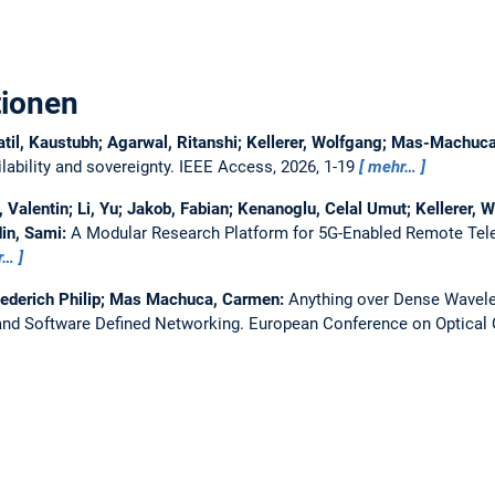
tionen
atil, Kaustubh; Agarwal, Ritanshi; Kellerer, Wolfgang; Mas-Machu
ability and sovereignty.
IEEE Access, 2026, 1-19
mehr…
Valentin; Li, Yu; Jakob, Fabian; Kenanoglu, Celal Umut; Kellerer, W
in, Sami:
A Modular Research Platform for 5G-Enabled Remote Tel
r…
iederich Philip; Mas Machuca, Carmen:
Anything over Dense Wavelen
nd Software Defined Networking.
European Conference on Optica