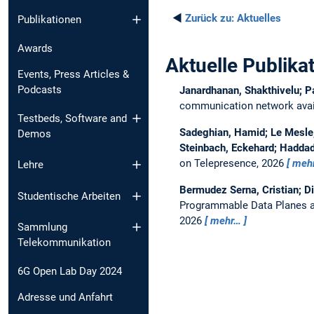
◄
Zurück zu:
Aktuelles
Publikationen
Awards
Aktuelle Publika
Events, Press Articles &
Podcasts
Janardhanan, Shakthivelu; P
communication network avail
Testbeds, Software and
Sadeghian, Hamid; Le Mesle, 
Demos
Steinbach, Eckehard; Haddad
on Telepresence, 2026
meh
Lehre
Bermudez Serna, Cristian; D
Studentische Arbeiten
Programmable Data Planes a
2026
mehr…
Sammlung
Telekommunikation
6G Open Lab Day 2024
Adresse und Anfahrt