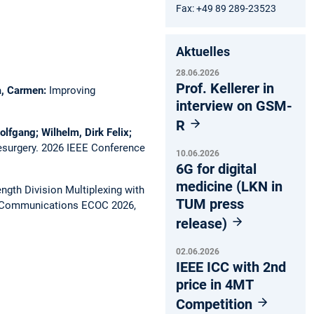
Fax: +49 89 289-23523
Aktuelles
28.06.2026
Prof. Kellerer in
ca, Carmen:
Improving
interview on GSM-
R
olfgang; Wilhelm, Dirk Felix;
esurgery.
2026 IEEE Conference
10.06.2026
6G for digital
medicine (LKN in
gth Division Multiplexing with
TUM press
l Communications ECOC 2026,
release)
02.06.2026
IEEE ICC with 2nd
price in 4MT
Competition