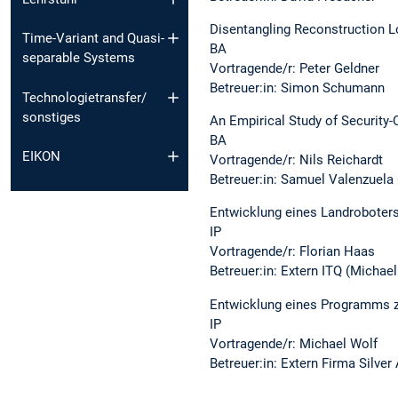
Disentangling Reconstruction L
Time-Variant and Quasi-
BA
separable Systems
Vortragende/r: Peter Geldner
Betreuer:in: Simon Schumann
Technologietransfer/
sonstiges
An Empirical Study of Security-C
BA
EIKON
Vortragende/r: Nils Reichardt
Betreuer:in: Samuel Valenzuel
Entwicklung eines Landroboters
IP
Vortragende/r: Florian Haas
Betreuer:in: Extern ITQ (Michae
Entwicklung eines Programms z
IP
Vortragende/r: Michael Wolf
Betreuer:in: Extern Firma Silv