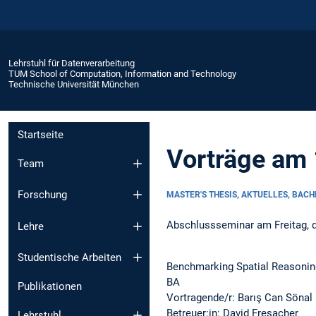
Lehrstuhl für Datenverarbeitung
TUM School of Computation, Information and Technology
Technische Universität München
Startseite
Vorträge am
Team
Forschung
MASTER'S THESIS, AKTUELLES, BAC
Abschlussseminar am Freitag, d
Lehre
Studentische Arbeiten
Benchmarking Spatial Reasonin
BA
Publikationen
Vortragende/r: Barış Can Sönal
Betreuer:in: David Fresacher
Lehrstuhl