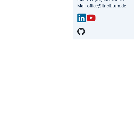
Mail: office@itr.cit.tum.de
Link
You
edIn
Tub
e