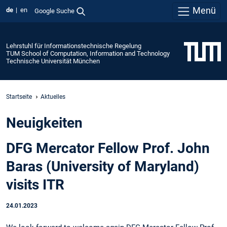
Menü
de
en
Google Suche
Lehrstuhl für Informationstechnische Regelung
TUM School of Computation, Information and Technology
Technische Universität München
Startseite
Aktuelles
Neuigkeiten
DFG Mercator Fellow Prof. John
Baras (University of Maryland)
visits ITR
24.01.2023