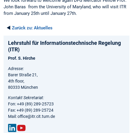
We look forward to welcome again DFG Mercator Fellow Prof.
John Baras from the University of Maryland, who will visit ITR
from January 25th until January 27th.
◄
Zurück zu:
Aktuelles
Lehrstuhl für Informationstechnische Regelung
(ITR)
Prof. S. Hirche
Adresse:
Barer Straße 21,
4th floor,
80333 München
Kontakt Sekretariat:
Fon: +49 (89) 289-25723
Fax: +49 (89) 289-25724
Mail: office@itr.cit.tum.de