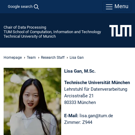
Menu
Google search
Chair of Data Processing
TUM School of Computation, Information and Technology
Technical University of Munich
Homepage
Team
Research Staff
Lisa Gan
Lisa Gan, M.Sc.
Technische Universität München
Lehrstuhl für Datenverarbeitung
Arcisstraße 21
80333 München
E-Mail:
lisa.gan@tum.de
Zimmer: Z944