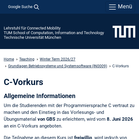
Menü
Google Suche
Lehrstuhl für Connected Mobility
TUM School of Computation, Information and Technology
Technische Universität München
Home
Teaching
Winter Term 2026/27
Grundlagen Betriebssysteme und Systemsoftware (IN0009)
C-Vorkurs
C-Vorkurs
Allgemeine Informationen
Um die Studierenden mit der Programmiersprache C vertraut zu
machen und den Einstieg in das Vorlesungs- und
Übungsmaterial
von GBS
zu erleichtern, wird vom
8. Juni 2026
an ein C-Vorkurs angeboten.
Die Teilnahme an diesem Kurs ist
freiwillig
, wird jedoch von