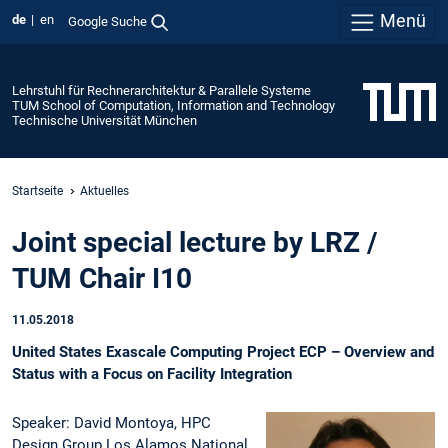
Menü
de
en
Google Suche
Lehrstuhl für Rechnerarchitektur & Parallele Systeme
TUM School of Computation, Information and Technology
Technische Universität München
Startseite
Aktuelles
Joint special lecture by LRZ /
TUM Chair I10
11.05.2018
United States Exascale Computing Project ECP – Overview and
Status with a Focus on Facility Integration
Speaker: David Montoya, HPC
Design Group Los Alamos National