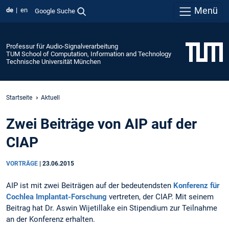
Menü
de
en
Google Suche
Professur für Audio-Signalverarbeitung
TUM School of Computation, Information and Technology
Technische Universität München
Startseite
Aktuell
Zwei Beiträge von AIP auf der
CIAP
VORTRÄGE
|
23.06.2015
AIP ist mit zwei Beiträgen auf der bedeutendsten
Konferenz für
Cochlea Implantat-Forschung
vertreten, der CIAP. Mit seinem
Beitrag hat Dr. Aswin Wijetillake ein Stipendium zur Teilnahme
an der Konferenz erhalten.