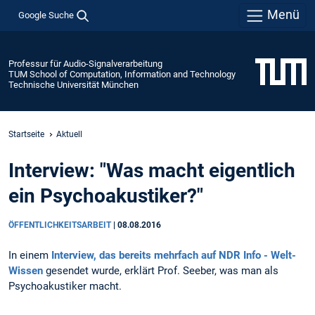
Menü
Google Suche
Professur für Audio-Signalverarbeitung
TUM School of Computation, Information and Technology
Technische Universität München
Startseite
Aktuell
Interview: "Was macht eigentlich
ein Psychoakustiker?"
ÖFFENTLICHKEITSARBEIT
|
08.08.2016
In einem
Interview, das bereits mehrfach auf NDR Info - Welt-
Wissen
gesendet wurde, erklärt Prof. Seeber, was man als
Psychoakustiker macht.