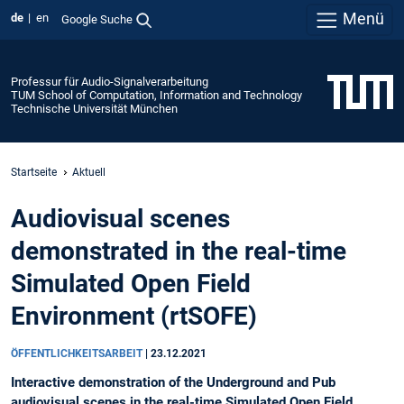
Menü
de
en
Google Suche
Professur für Audio-Signalverarbeitung
TUM School of Computation, Information and Technology
Technische Universität München
Startseite
Aktuell
Audiovisual scenes
demonstrated in the real-time
Simulated Open Field
Environment (rtSOFE)
ÖFFENTLICHKEITSARBEIT
|
23.12.2021
Interactive demonstration of the Underground and Pub
audiovisual scenes in the real-time Simulated Open Field