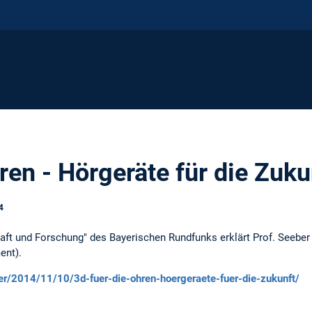
ren - Hörgeräte für die Zuku
4
aft und Forschung" des Bayerischen Rundfunks erklärt Prof. Seeber
ent).
er/2014/11/10/3d-fuer-die-ohren-hoergeraete-fuer-die-zukunft/