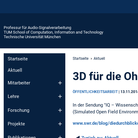
Professur für Audio-Signalverarbeitung
TUM School of Computation, Information and Technology
Technische Universität München
Startseite
Startseite
Aktuell
Aktuell
3D für die Oh
Mitarbeiter
ÖFFENTLICHKEITSARBEIT
|
13.11.201
Lehre
In der Sendung "IQ – Wissensch
Forschung
(Simulated Open Field Environm
www.swr.de/blog/diedurchblick
Projekte
Publikationen
◄
Zurück zu:
Aktuell