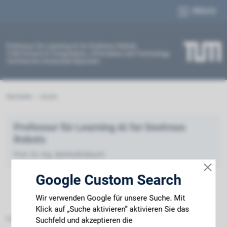
Menü
Professur für Learning AI for Dextrous Robots
TUM School of Computation, Information and Technology
Technische Universität München
Startseite
Suche
Professur für Learning AI for Dextrous
Robots
Prof. Dr.-Ing. Berthold Bäuml
Google Custom Search
Wir verwenden Google für unsere Suche. Mit
Klick auf „Suche aktivieren“ aktivieren Sie das
Datenschutz
Impressum
Barrierefreiheit
Suchfeld und akzeptieren die